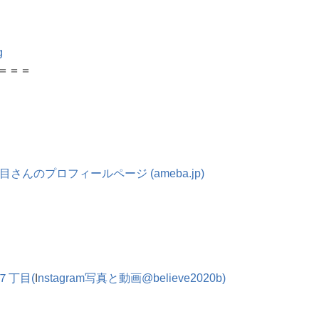
g
＝＝＝
丁目さん
のプロフィールページ (ameba.jp)
I
７丁目(
nstagram写真と動画@believe2020b)