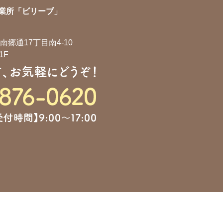
業所「ビリーブ」
郷通17丁目南4-10
1F