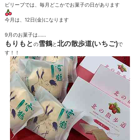
ビリーブでは、毎月どこかでお菓子の日があります
今月は、12日(金)になります
9月のお菓子は……
もりもと
雪鶴
北の散歩道(いちご)
の
と
で
す！！